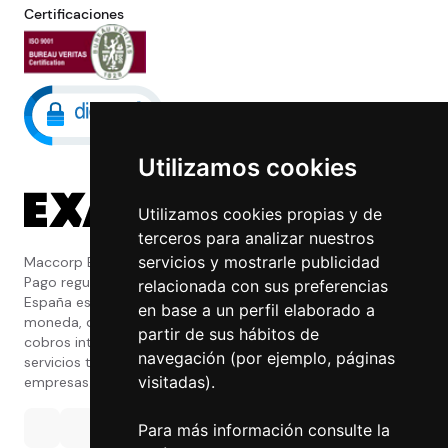
Certificaciones
Utilizamos cookies
Utilizamos cookies propias y de
terceros para analizar nuestros
servicios y mostrarle publicidad
Maccorp Exact Change es una Entidad de
Pago regulada y con licencia del Banco de
relacionada con sus preferencias
España especializada en cambio de
en base a un perfil elaborado a
moneda, divisas, transferencias, pagos y
partir de sus hábitos de
cobros internacionales que presta estos
navegación (por ejemplo, páginas
servicios tanto a particulares como a
visitadas).
empresas.
Para más información consulte la