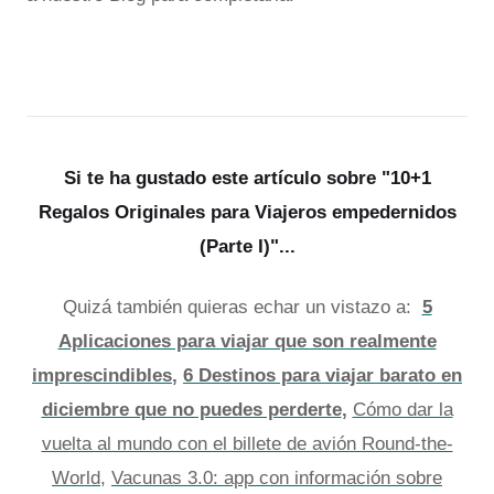
Si te ha gustado este artículo sobre "10+1
Regalos Originales para Viajeros empedernidos
(Parte I)"...
Quizá también quieras echar un vistazo a:
5
Aplicaciones para viajar que son realmente
imprescindibles
,
​6 Destinos para viajar barato en
diciembre que no puedes perderte
,
Cómo dar la
vuelta al mundo con el billete de avión Round-the-
World
,
Vacunas 3.0: app con información sobre