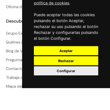
política de cookies
.
Oficina de Cambio en Valencia
Puede aceptar todas las cookies
Descubre más
pulsando el botón Aceptar,
rechazar su uso pulsando el botón
Rechazar y configurarlas pulsando
Grupo Exact
el botón Configurar.
Quiénes somos
Blog de Viajeros
Aceptar
Preguntas Frecuentes
Rechazar
Contacto
Configurar
Trabaja con nosotros
Mapa del sitio
Reclamaciones
Compra 100% segura