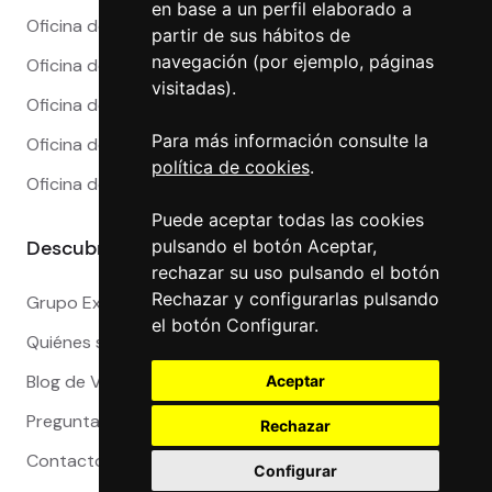
en base a un perfil elaborado a
Oficina de Cambio en Madrid
partir de sus hábitos de
navegación (por ejemplo, páginas
Oficina de Cambio en Málaga
visitadas).
Oficina de Cambio en Marbella
Para más información consulte la
Oficina de Cambio en Sevilla
política de cookies
.
Oficina de Cambio en Valencia
Puede aceptar todas las cookies
Descubre más
pulsando el botón Aceptar,
rechazar su uso pulsando el botón
Rechazar y configurarlas pulsando
Grupo Exact
el botón Configurar.
Quiénes somos
Blog de Viajeros
Aceptar
Preguntas Frecuentes
Rechazar
Contacto
Configurar