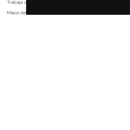
Trabaja con nosotros
Mapa del sitio
Reclamaciones
Compra 100% segura
Certificaciones