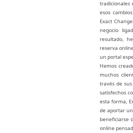
tradicionales
esos cambios 
Exact Change 
negocio liga
resultado, h
reserva onlin
un portal espe
Hemos creado
muchos clien
través de sus
satisfechos c
esta forma, Ex
de aportar un
beneficiarse 
online pensad