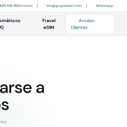
900 103 740
Gratuito
info@grupoexact.com
WhatsApp
tomáticos
Travel
Acceso
M)
eSIM
Clientes
arse a
os
URA