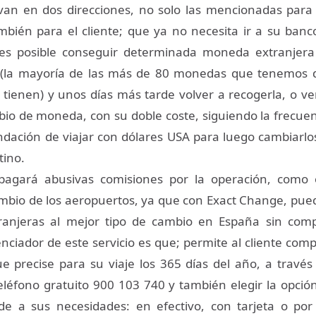
van en dos direcciones, no solo las mencionadas para
ambién para el cliente; que ya no necesita ir a su banco
 es posible conseguir determinada moneda extranjera
 (la mayoría de las más de 80 monedas que tenemos di
 tienen) y unos días más tarde volver a recogerla, o v
io de moneda, con su doble coste, siguiendo la frecuen
ación de viajar con dólares USA para luego cambiarlo
tino.
agará abusivas comisiones por la operación, como 
ambio de los aeropuertos, ya que con Exact Change, pu
anjeras al mejor tipo de cambio en España sin comp
nciador de este servicio es que; permite al cliente comp
 precise para su viaje los 365 días del año, a través
eléfono gratuito 900 103 740 y también elegir la opci
e a sus necesidades: en efectivo, con tarjeta o por 