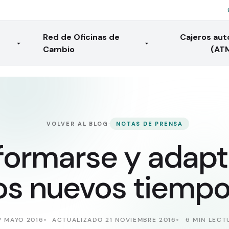
Red de Oficinas de
Cajeros au
Cambio
(AT
·
VOLVER AL BLOG
NOTAS DE PRENSA
formarse y adapt
os nuevos tiemp
7 MAYO 2016
ACTUALIZADO 21 NOVIEMBRE 2016
6 MIN LECT