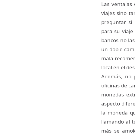
Las ventajas 
viajes sino t
preguntar si
para su viaje
bancos no las
un doble camb
mala recomend
local en el des
Además, no p
oficinas de c
monedas extr
aspecto difere
la moneda que
llamando al t
más se amold