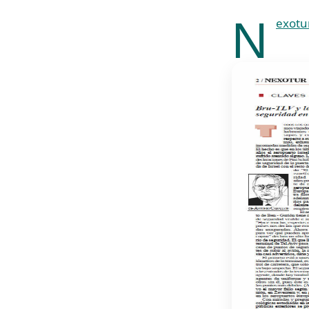
N
exotu