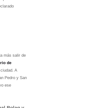
eclarado
a más salir de
rio de
 ciudad. A
San Pedro y San
vo ese
nal Bolaq y