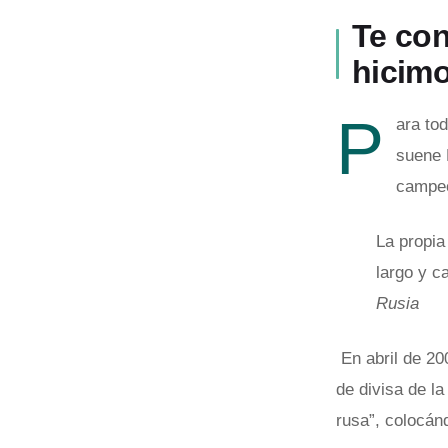
Te con
hicimo
P
ara tod
suene 
campeo
La propia
largo y c
Rusia
En abril de 20
de divisa de la
rusa”, colocán