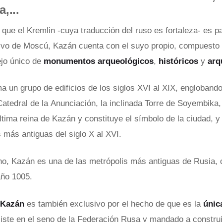
,...
 que el Kremlin -cuya traducción del ruso es fortaleza- es p
ivo de Moscú, Kazán cuenta con el suyo propio, compuesto 
jo único de
monumentos arqueológicos
,
históricos
y
arq
ma un grupo de edificios de los siglos XVI al XIX, engloba
Catedral de la Anunciación, la inclinada Torre de Soyembika,
tima reina de Kazán y constituye el símbolo de la ciudad, y 
 más antiguas del siglo X al XVI.
o, Kazán es una de las metrópolis más antiguas de Rusia, 
año 1005.
 Kazán
es también exclusivo por el hecho de que es la
única
iste en el seno de la Federación Rusa y mandado a construir