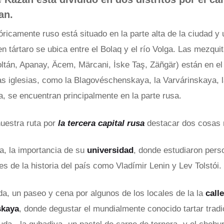
an.
tóricamente ruso está situado en la parte alta de la ciudad 
gen tártaro se ubica entre el Bolaq y el río Volga. Las mezqu
ltán, Apanay, Äcem, Märcani, İske Taş, Zäñgär) están en el d
as iglesias, como la Blagovéschenskaya, la Varvárinskaya, 
a, se encuentran principalmente en la parte rusa.
nuestra ruta por
la tercera capital rusa
destacar dos cosas
a, la importancia de su
universidad
, donde estudiaron pers
es de la historia del país como Vladímir Lenin y Lev Tolstói.
a, un paseo y cena por algunos de los locales de la la
calle
kaya
, donde degustar el mundialmente conocido tartar tradi