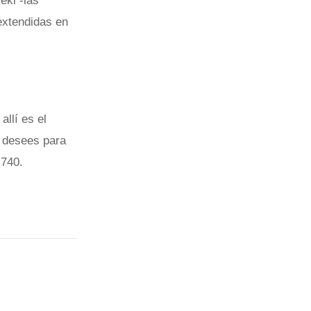
eki -las
extendidas en
allí es el
 desees para
3 740.