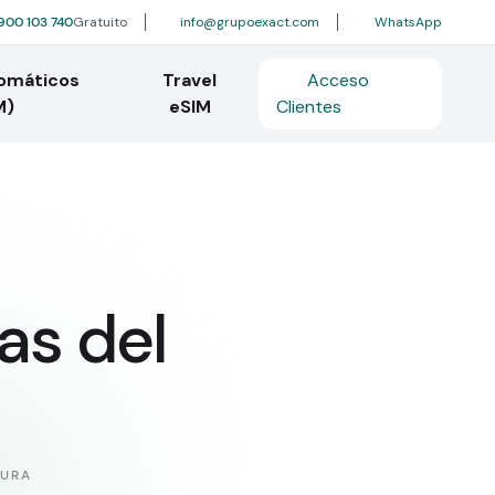
900 103 740
Gratuito
info@grupoexact.com
WhatsApp
tomáticos
Travel
Acceso
M)
eSIM
Clientes
las del
TURA