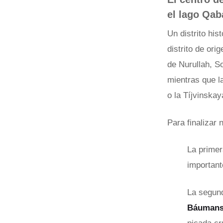
el lago Qab
Un distrito his
distrito de ori
de Nurullah, So
mientras que l
o la Tíjvinskay
Para finalizar 
La primer
important
La segund
Báumans