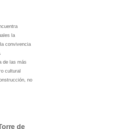
ncuentra
uales la
la convivencia
a
a de las más
ro cultural
onstrucción, no
Torre de