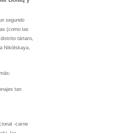
y un segundo
itas (como las
istrito tártaro,
la Nikólskaya,
 más:
onajes tan
cional -carne