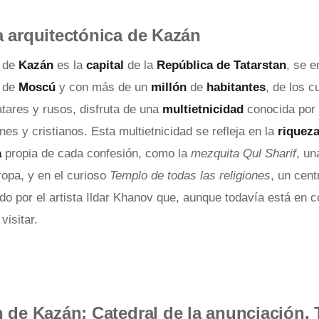
a arquitectónica de Kazán
a de
Kazán
es la
capital
de la
República de Tatarstan
, se e
e
de
Moscú
y con más de un
millón
de
habitantes
, de los c
tares y rusos, disfruta de una
multietnicidad
conocida por 
s y cristianos. Esta multietnicidad se refleja en la
riquez
a
propia de cada confesión, como la
mezquita Qul Sharif
, un
opa, y en el curioso
Templo de todas las religiones
, un cent
do por el artista Ildar Khanov que, aunque todavía está en c
visitar.
n de Kazán: Catedral de la anunciación, 