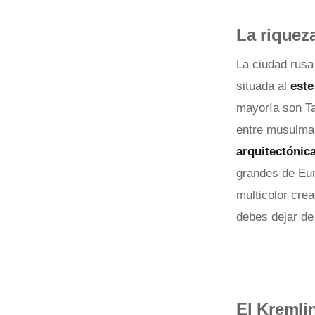
La riquez
La ciudad rus
situada al
est
mayoría son Ta
entre musulmane
arquitectónic
grandes de Eur
multicolor crea
debes dejar de 
El Kremli