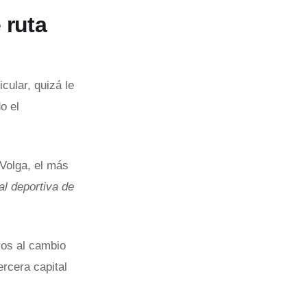
 ruta
cular, quizá le
o el
 Volga, el más
al deportiva de
ros al cambio
ercera capital