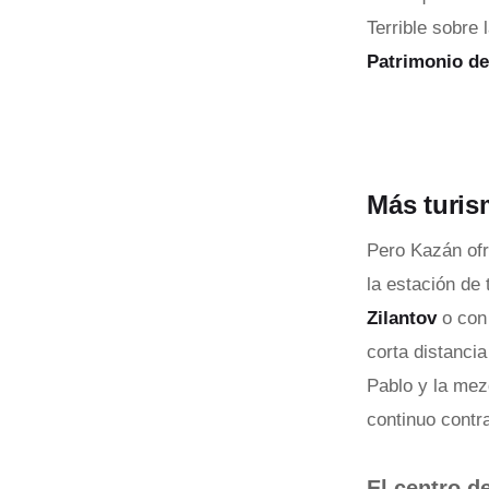
Terrible sobre 
Patrimonio d
Más turis
Pero Kazán ofr
la estación de 
Zilantov
o con 
corta distanci
Pablo y la mez
continuo contra
El centro d