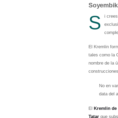
Soyembika
S
i crees
exclus
comple
El Kremlin for
tales como la 
nombre de la úl
construcciones
No en van
data del 
El
Kremlin de
Tatar
que subs