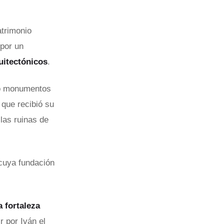
atrimonio
por un
uitectónicos
.
ndo monumentos
 que recibió su
las ruinas de
cuya fundación
 fortaleza
 por Iván el