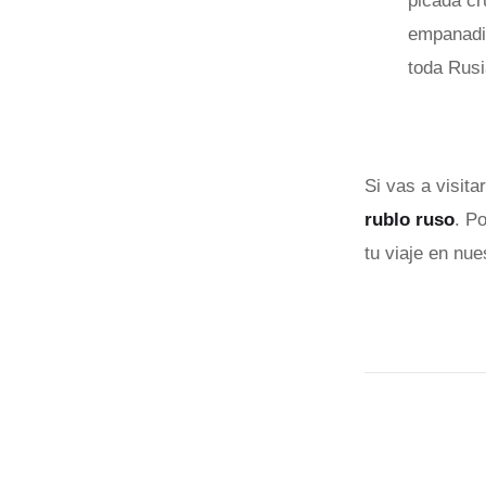
picada cr
empanadil
toda Rusi
Si vas a visita
rublo ruso
. P
tu viaje en nu