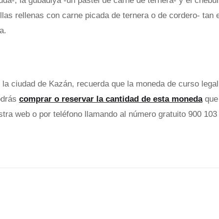
uda-, la gubadiya -un pastel de carne de ternera- y el chebur
las rellenas con carne picada de ternera o de cordero- tan 
a.
r la ciudad de Kazán, recuerda que la moneda de curso legal 
odrás
comprar o reservar la cantidad de esta moneda
que
estra web o por teléfono llamando al número gratuito 900 10