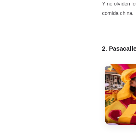
Y no olviden l
comida china.
2. P
asacall