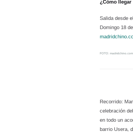
¿Cómo llegar
Salida desde e
Domingo 18 de 
madridchino.c
FOTO:
madridchino.com
Recorrido: Man
celebración de
en todo un acon
barrio Usera, 