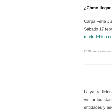
¿Cómo llegar 
Carpa Feria Ju
Sábado 17 febr
madridchino.c
FOTO:
madridchino.com
La ya tradicio
visitar los st
entidades y as