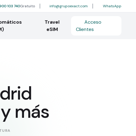
900 103 740
Gratuito
info@grupoexact.com
WhatsApp
tomáticos
Travel
Acceso
M)
eSIM
Clientes
drid
s y más
CTURA