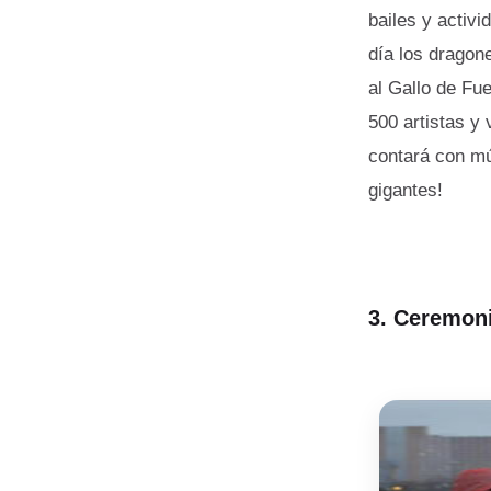
bailes y activi
día los dragon
al Gallo de Fue
500 artistas y 
contará con mú
gigantes!
3. C
eremonia