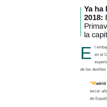
Ya ha 
2018:
Primav
la capi
E
l emba
en el 
expert
de los desfiles
"M
adrid
tercer añ
de Españ