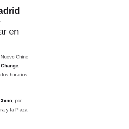
adrid
e
ar en
o Nuevo Chino
t Change,
 los horarios
 Chino
, por
ra y la Plaza