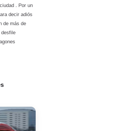
 ciudad . Por un
ara decir adiós
án de más de
 desfile
ragones
es